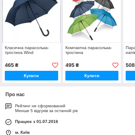
Класична парасолька-
Компактна парасолька-
Пара
тростина Wind
тростина
напі
465
495
508
₴
₴
Купити
Купити
Про нас
Рейтинг не сформований
Менше 5 відгуків за останній рік
Працює з 01.07.2016
м. Київ