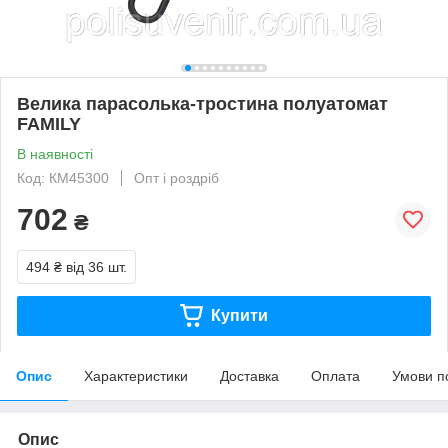
Велика парасолька-тростина полуатомат
FAMILY
В наявності
Код: КМ45300
Опт і роздріб
702
₴
494 ₴
від 36 шт.
Купити
Опис
Характеристики
Доставка
Оплата
Умови п
Опис