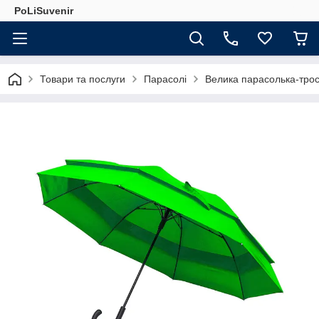
PoLiSuvenir
Товари та послуги
Парасолі
Велика парасолька-тро