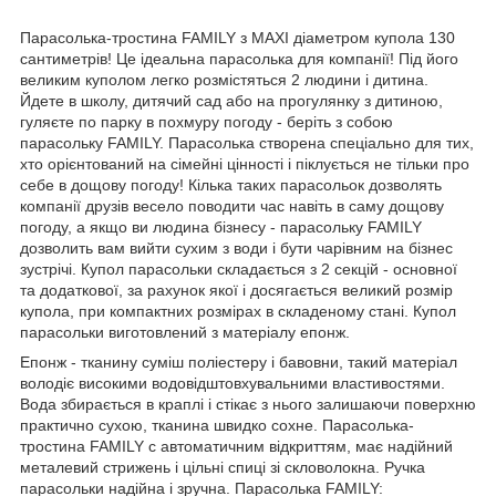
Парасолька-тростина FAMILY з MAXI діаметром купола 130
сантиметрів! Це ідеальна парасолька для компанії! Під його
великим куполом легко розмістяться 2 людини і дитина.
Йдете в школу, дитячий сад або на прогулянку з дитиною,
гуляєте по парку в похмуру погоду - беріть з собою
парасольку FAMILY. Парасолька створена спеціально для тих,
хто орієнтований на сімейні цінності і піклується не тільки про
себе в дощову погоду! Кілька таких парасольок дозволять
компанії друзів весело поводити час навіть в саму дощову
погоду, а якщо ви людина бізнесу - парасольку FAMILY
дозволить вам вийти сухим з ​​води і бути чарівним на бізнес
зустрічі. Купол парасольки складається з 2 секцій - основної
та додаткової, за рахунок якої і досягається великий розмір
купола, при компактних розмірах в складеному стані. Купол
парасольки виготовлений з матеріалу епонж.
Епонж - тканину суміш поліестеру і бавовни, такий матеріал
володіє високими водовідштовхувальними властивостями.
Вода збирається в краплі і стікає з нього залишаючи поверхню
практично сухою, тканина швидко сохне. Парасолька-
тростина FAMILY c автоматичним відкриттям, має надійний
металевий стрижень і цільні спиці зі скловолокна. Ручка
парасольки надійна і зручна. Парасолька FAMILY: