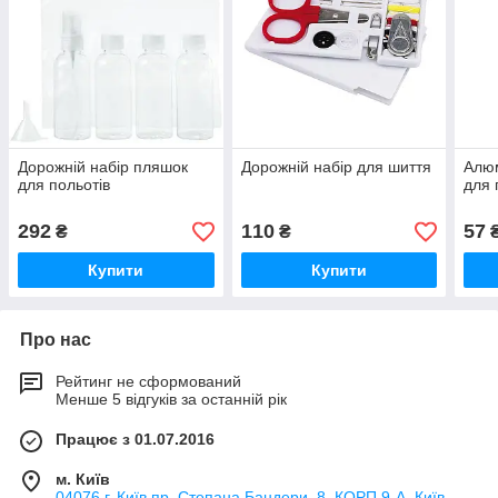
Дорожній набір пляшок
Дорожній набір для шиття
Алюм
для польотів
для
292
110
57
₴
₴
Купити
Купити
Про нас
Рейтинг не сформований
Менше 5 відгуків за останній рік
Працює з 01.07.2016
м. Київ
04076 г. Київ пр. Степана Бандери, 8. КОРП.9-А, Київ,