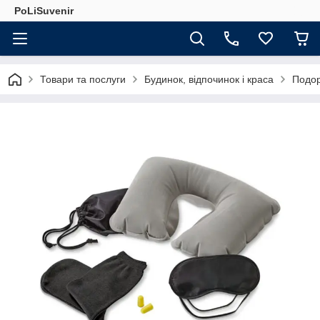
PoLiSuvenir
Товари та послуги
Будинок, відпочинок і краса
Подор