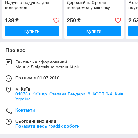
Надувна подушка для
Дорожній набір для
Рюкз
подорожей
подорожей у мішечку
ноут
138
250
2 6
₴
₴
Купити
Купити
Про нас
Рейтинг не сформований
Менше 5 відгуків за останній рік
Працює з 01.07.2016
м. Київ
04076 г. Київ пр. Степана Бандери, 8. КОРП.9-А, Київ,
Україна
Контакти
Сьогодні вихідний
Показати весь графік роботи