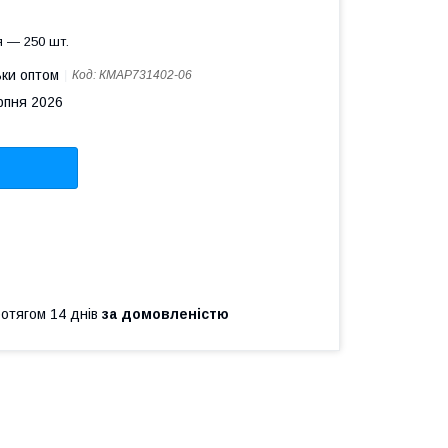
 — 250 шт.
ьки оптом
Код:
КМAP731402-06
рпня 2026
ротягом 14 днів
за домовленістю