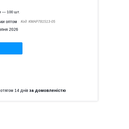
 — 100 шт.
ьки оптом
Код:
КМAP781513-05
рпня 2026
ротягом 14 днів
за домовленістю