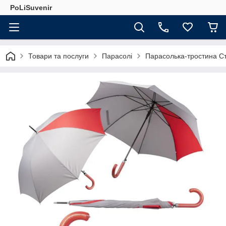
PoLiSuvenir
Товари та послуги
Парасолі
Парасолька-тростина С