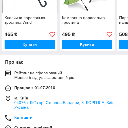
Класична парасолька-
Компактна парасолька-
Пара
тростина Wind
тростина
напі
465
495
508
₴
₴
Купити
Купити
Про нас
Рейтинг не сформований
Менше 5 відгуків за останній рік
Працює з 01.07.2016
м. Київ
04076 г. Київ пр. Степана Бандери, 8. КОРП.9-А, Київ,
Україна
Контакти
Сьогодні вихідний