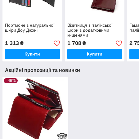
Портмоне з натуральної
Візитниця з італійської
Гама
шкіри Доу Джоні
шкіри з додатковими
італ
кишенями
1 313
1 708
2 7
₴
₴
Купити
Купити
Акційні пропозиції та новинки
–49%