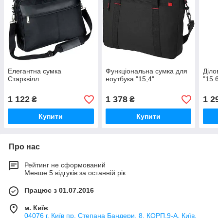
Елегантна сумка
Функціональна сумка для
Діло
Старквілл
ноутбука "15,4"
"15.
1 122
1 378
1 2
₴
₴
Купити
Купити
Про нас
Рейтинг не сформований
Менше 5 відгуків за останній рік
Працює з 01.07.2016
м. Київ
04076 г. Київ пр. Степана Бандери, 8. КОРП.9-А, Київ,