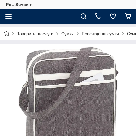
PoLiSuvenir
Товари та послуги
Сумки
Повсякденні сумки
Сумк