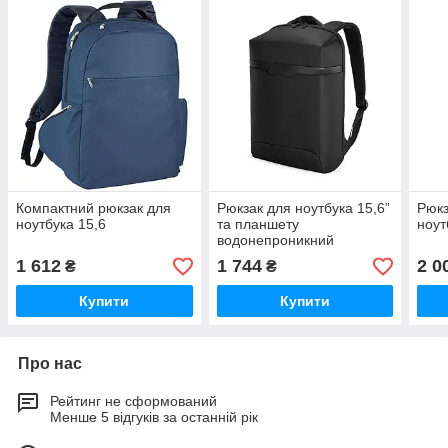
Компактний рюкзак для
Рюкзак для ноутбука 15,6”
Рюкз
ноутбука 15,6
та планшету
ноут
водонепроникний
1 612
1 744
2 0
₴
₴
Купити
Купити
Про нас
Рейтинг не сформований
Менше 5 відгуків за останній рік