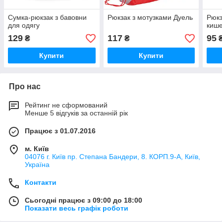
Сумка-рюкзак з бавовни
Рюкзак з мотузками Дуель
Рюкз
для одягу
кише
129
117
95
₴
₴
Купити
Купити
Про нас
Рейтинг не сформований
Менше 5 відгуків за останній рік
Працює з 01.07.2016
м. Київ
04076 г. Київ пр. Степана Бандери, 8. КОРП.9-А, Київ,
Україна
Контакти
Сьогодні працює з 09:00 до 18:00
Показати весь графік роботи