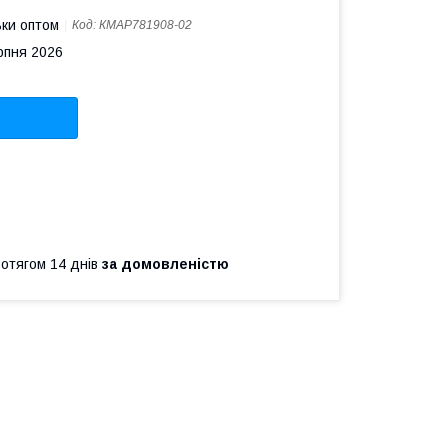
ьки оптом
Код:
КМAP781908-02
рпня 2026
ротягом 14 днів
за домовленістю