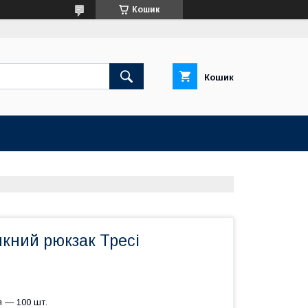
Кошик
Кошик
кний рюкзак Тресі
 — 100 шт.