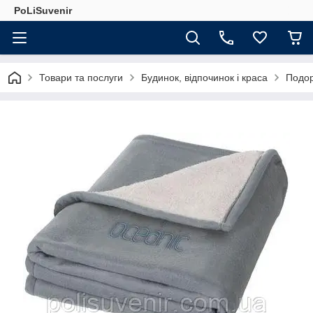
PoLiSuvenir
Товари та послуги
Будинок, відпочинок і краса
Подор