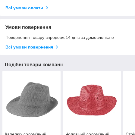
Всі умови оплати
Умови повернення
Повернення товару впродовж 14 днів за домовленістю
Всі умови повернення
Подібні товари компанії
Капелюх солом'яний
Чоловічий солом'яний
Стрі