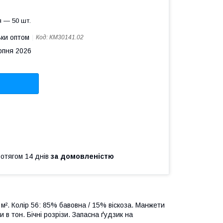
 — 50 шт.
ьки оптом
Код:
КМ30141.02
рпня 2026
ротягом 14 днів
за домовленістю
 м². Колір 56: 85% бавовна / 15% віскоза. Манжети
и в тон. Бічні розрізи. Запасна ґудзик на