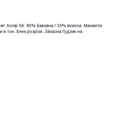
 м². Колір 56: 85% бавовна / 15% віскоза. Манжети
и в тон. Бічні розрізи. Запасна ґудзик на