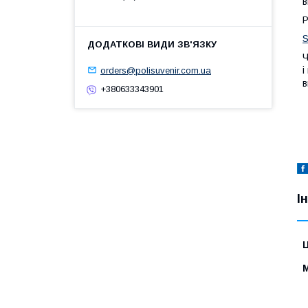
в
Ч
і
orders@polisuvenir.com.ua
в
+380633343901
І
Ц