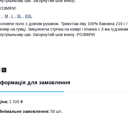
нутрішньому шві. Загорнутий шов внизу.
РОЗМІРИ:
S
,
M
,
L
,
XL
,
XXL
оловіче поло з довгим рукавом. Трикотаж піку 100% бавовна 210 г /
 комір на гумці. Зміцнююча стрічка на комірі і планка c 3-ма гудзикам
нутрішньому шві. Загорнутий шов внизу. РОЗМІРИ:
нформація для замовлення
іна:
1 320 ₴
Мінімальне замовлення:
50 шт.