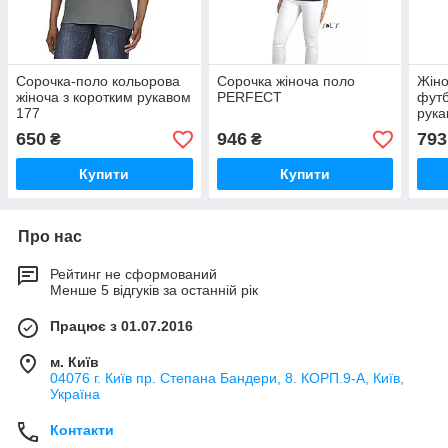
Сорочка-поло кольорова
Сорочка жіноча поло
Жіно
жіноча з коротким рукавом
PERFECT
футб
177
рука
650
946
793
₴
₴
Купити
Купити
Про нас
Рейтинг не сформований
Менше 5 відгуків за останній рік
Працює з 01.07.2016
м. Київ
04076 г. Київ пр. Степана Бандери, 8. КОРП.9-А, Київ,
Україна
Контакти