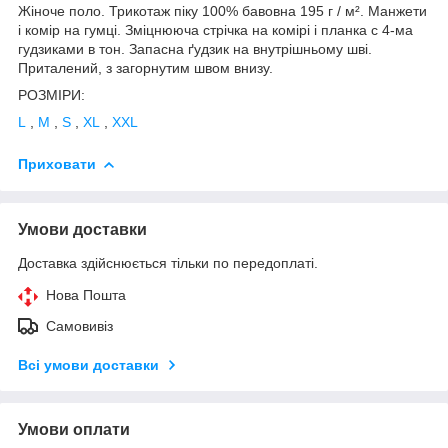
Жіноче поло. Трикотаж піку 100% бавовна 195 г / м². Манжети
і комір на гумці. Зміцнююча стрічка на комірі і планка c 4-ма
гудзиками в тон. Запасна ґудзик на внутрішньому шві.
Приталений, з загорнутим швом внизу.
РОЗМІРИ:
L
,
M
,
S
,
XL
,
XXL
Приховати
Умови доставки
Доставка здійснюється тільки по передоплаті.
Нова Пошта
Самовивіз
Всі умови доставки
Умови оплати