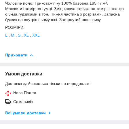
Чоловіче поло. Трикотаж піку 100% бавовна 195 г / м².
Манжети і комір на гумці. Зміцнююча стрічка на комірі і планка
c 3-ма гудзиками в тон. Нижня частина з розрізами. Запасна
ґудзик на внутрішньому шві. Загорнутий шов внизу.
РОЗМІРИ:
L
,
M
,
S
,
XL
,
XXL
Приховати
Умови доставки
Доставка здійснюється тільки по передоплаті.
Нова Пошта
Самовивіз
Всі умови доставки