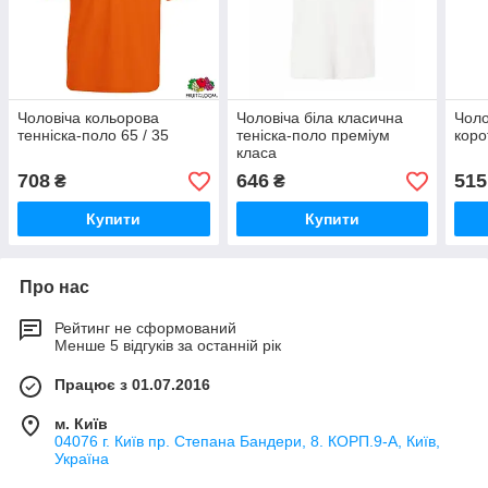
Чоловіча кольорова
Чоловіча біла класична
Чоло
тенніска-поло 65 / 35
теніска-поло преміум
коро
класа
708
646
515
₴
₴
Купити
Купити
Про нас
Рейтинг не сформований
Менше 5 відгуків за останній рік
Працює з 01.07.2016
м. Київ
04076 г. Київ пр. Степана Бандери, 8. КОРП.9-А, Київ,
Україна