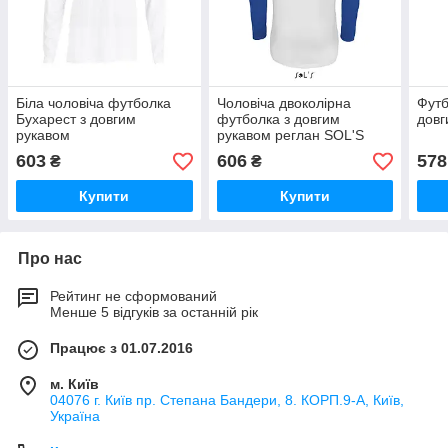
Біла чоловіча футболка
Чоловіча двоколірна
Футб
Бухарест з довгим
футболка з довгим
довг
рукавом
рукавом реглан SOL'S
FUNKY LSL
603
606
578
₴
₴
Купити
Купити
Про нас
Рейтинг не сформований
Менше 5 відгуків за останній рік
Працює з 01.07.2016
м. Київ
04076 г. Київ пр. Степана Бандери, 8. КОРП.9-А, Київ,
Україна