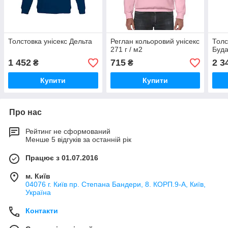
Толстовка унісекс Дельта
Реглан кольоровий унісекс
Толс
271 г / м2
Буда
1 452
715
2 3
₴
₴
Купити
Купити
Про нас
Рейтинг не сформований
Менше 5 відгуків за останній рік
Працює з 01.07.2016
м. Київ
04076 г. Київ пр. Степана Бандери, 8. КОРП.9-А, Київ,
Україна
Контакти