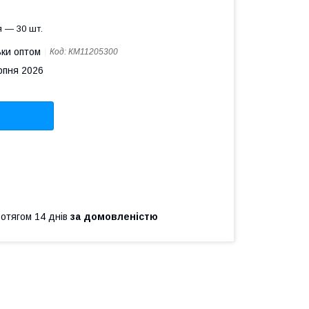
 — 30 шт.
ьки оптом
Код:
КМ11205300
рпня 2026
ротягом 14 днів
за домовленістю