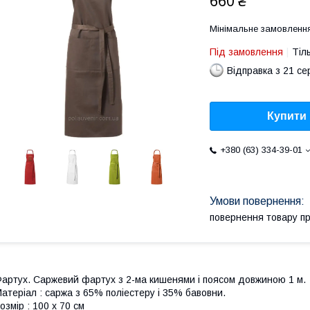
660 ₴
Мінімальне замовлення
Під замовлення
Тіл
Відправка з 21 се
Купити
+380 (63) 334-39-01
повернення товару п
артух. Саржевий фартух з 2-ма кишенями і поясом довжиною 1 м.
атеріал : саржа з ​​65% поліестеру і 35% бавовни.
озмір : 100 x 70 cм