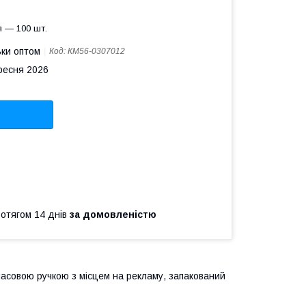
 — 100 шт.
ьки оптом
Код:
КМ56-0307012
ересня 2026
ротягом 14 днів
за домовленістю
тмасовою ручкою з місцем на рекламу, запакований