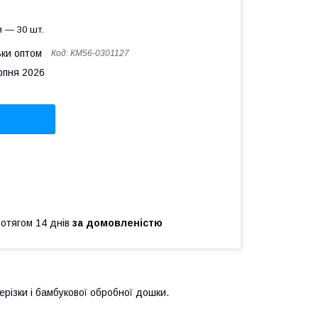
 — 30 шт.
ьки оптом
Код:
КМ56-0301127
рпня 2026
ротягом 14 днів
за домовленістю
ерізки і бамбукової обробної дошки.