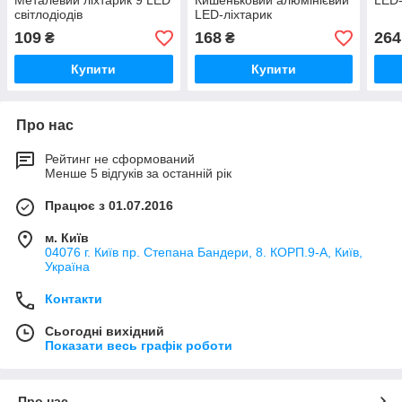
Металевий ліхтарик 9 LED
Кишеньковий алюмінієвий
LED-
світлодіодів
LED-ліхтарик
109
168
264
₴
₴
Купити
Купити
Про нас
Рейтинг не сформований
Менше 5 відгуків за останній рік
Працює з 01.07.2016
м. Київ
04076 г. Київ пр. Степана Бандери, 8. КОРП.9-А, Київ,
Україна
Контакти
Сьогодні вихідний
Показати весь графік роботи
Про нас