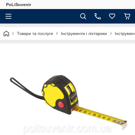
PoLiSuvenir
Товари та послуги
Інструменти і ліхтарики
Інструмен