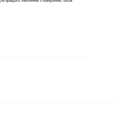
 для кращого зчеплення з поверхнею, обсяг