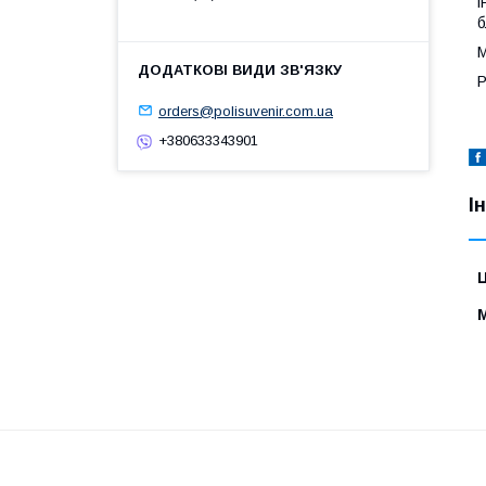
і
б
М
Р
orders@polisuvenir.com.ua
+380633343901
І
Ц