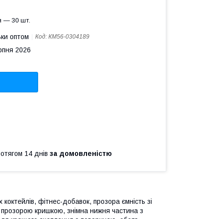
 — 30 шт.
ьки оптом
Код:
КМ56-0304189
рпня 2026
ротягом 14 днів
за домовленістю
коктейлів, фітнес-добавок, прозора ємність зі
і прозорою кришкою, знімна нижня частина з