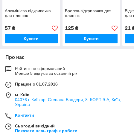
Алюмінієва відкривачка
Брелок-відкривачка для
Відк
для пляшок
пляшок
для 
57
125
21
₴
₴
Купити
Купити
Про нас
Рейтинг не сформований
Менше 5 відгуків за останній рік
Працює з 01.07.2016
м. Київ
04076 г. Київ пр. Степана Бандери, 8. КОРП.9-А, Київ,
Україна
Контакти
Сьогодні вихідний
Показати весь графік роботи