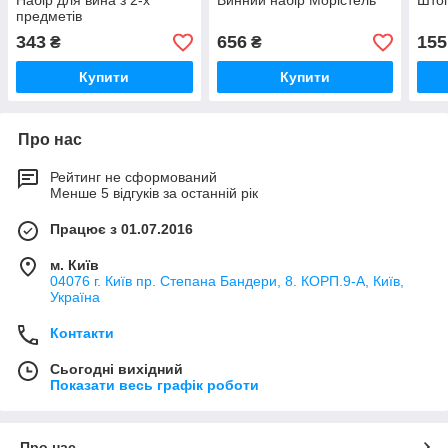
Набір для вина з 2-х
Винний набір Морістель
Што
предметів
343
656
155
₴
₴
Купити
Купити
Про нас
Рейтинг не сформований
Менше 5 відгуків за останній рік
Працює з 01.07.2016
м. Київ
04076 г. Київ пр. Степана Бандери, 8. КОРП.9-А, Київ,
Україна
Контакти
Сьогодні вихідний
Показати весь графік роботи
Про нас