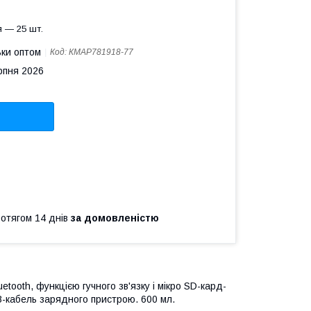
 — 25 шт.
ьки оптом
Код:
КМAP781918-77
рпня 2026
ротягом 14 днів
за домовленістю
ooth, функцією гучного зв'язку і мікро SD-кард-
B-кабель зарядного пристрою. 600 мл.