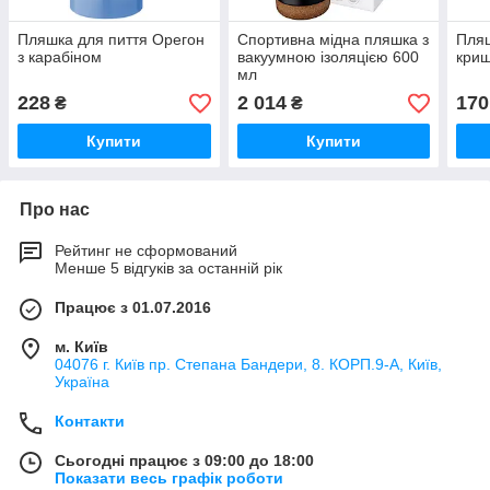
Пляшка для пиття Орегон
Спортивна мідна пляшка з
Пляш
з карабіном
вакуумною ізоляцією 600
кри
мл
228
2 014
170
₴
₴
Купити
Купити
Про нас
Рейтинг не сформований
Менше 5 відгуків за останній рік
Працює з 01.07.2016
м. Київ
04076 г. Київ пр. Степана Бандери, 8. КОРП.9-А, Київ,
Україна
Контакти
Сьогодні працює з 09:00 до 18:00
Показати весь графік роботи