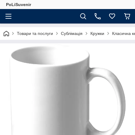
PoLiSuvenir
Товари та послуги
Сублімація
Кружки
Класична к