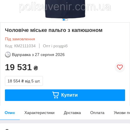
Чоловіче міське пальто з капюшоном
Під замовлення
Код: КМ2111034
Опт і роздріб
Відправка з
27 серпня 2026
19 531
₴
18 554 ₴
від 5 шт.
Купити
Опис
Характеристики
Доставка
Оплата
Умови п