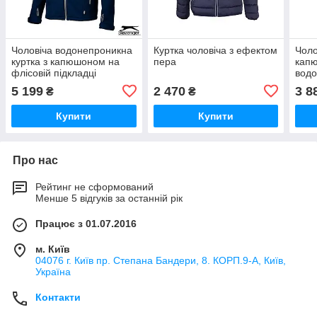
Чоловіча водонепроникна
Куртка чоловіча з ефектом
Чоло
куртка з капюшоном на
пера
кап
флісовій підкладці
водо
вітр
5 199
2 470
3 8
₴
₴
Купити
Купити
Про нас
Рейтинг не сформований
Менше 5 відгуків за останній рік
Працює з 01.07.2016
м. Київ
04076 г. Київ пр. Степана Бандери, 8. КОРП.9-А, Київ,
Україна
Контакти