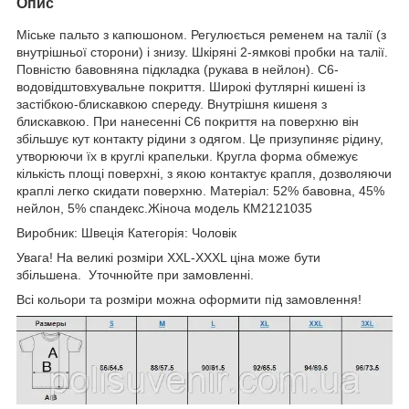
Опис
Міське пальто з капюшоном. Регулюється ременем на талії (з
внутрішньої сторони) і знизу. Шкіряні 2-ямкові пробки на талії.
Повністю бавовняна підкладка (рукава в нейлон). C6-
водовідштовхувальне покриття. Широкі футлярні кишені із
застібкою-блискавкою спереду. Внутрішня кишеня з
блискавкою. При нанесенні C6 покриття на поверхню він
збільшує кут контакту рідини з одягом. Це призупиняє рідину,
утворюючи їх в круглі крапельки. Кругла форма обмежує
кількість площі поверхні, з якою контактує крапля, дозволяючи
краплі легко скидати поверхню. Матеріал: 52% бавовна, 45%
нейлон, 5% спандекс.Жіноча модель КМ2121035
Виробник: Швеція Категорія: Чоловік
Увага! На великі розміри XXL-XXXL ціна може бути
збільшена. Уточнюйте при замовленні.
Всі кольори та розміри можна оформити під замовлення!