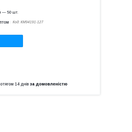
 — 50 шт.
оптом
Код:
КМ94191-127
ротягом 14 днів
за домовленістю