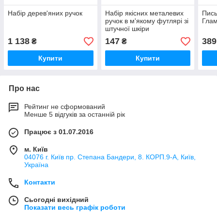
Набір дерев'яних ручок
Набір якісних металевих
Пись
ручок в м'якому футлярі зі
Глам
штучної шкіри
1 138
147
389
₴
₴
Купити
Купити
Про нас
Рейтинг не сформований
Менше 5 відгуків за останній рік
Працює з 01.07.2016
м. Київ
04076 г. Київ пр. Степана Бандери, 8. КОРП.9-А, Київ,
Україна
Контакти
Сьогодні вихідний
Показати весь графік роботи