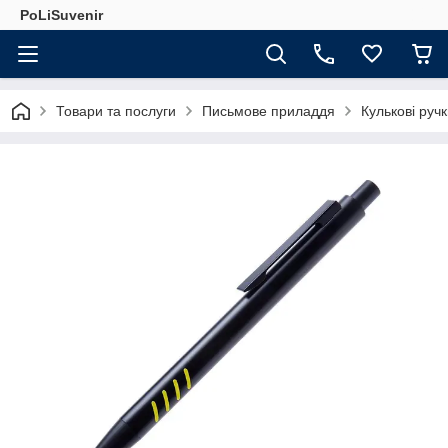
PoLiSuvenir
Товари та послуги
Письмове приладдя
Кулькові руч