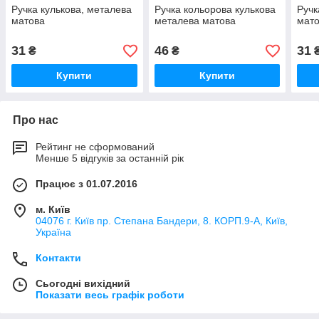
Ручка кулькова, металева
Ручка кольорова кулькова
Ручк
матова
металева матова
мат
31
46
31
₴
₴
Купити
Купити
Про нас
Рейтинг не сформований
Менше 5 відгуків за останній рік
Працює з 01.07.2016
м. Київ
04076 г. Київ пр. Степана Бандери, 8. КОРП.9-А, Київ,
Україна
Контакти
Сьогодні вихідний
Показати весь графік роботи