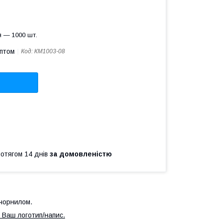
я — 1000 шт.
оптом
Код:
КМ1003-08
ротягом 14 днів
за домовленістю
 чорнилом.
 Ваш логотип/напис.