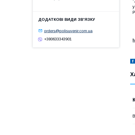
"
у
P
orders@polisuvenir.com.ua
+380633343901
М
Х
В