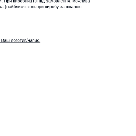
ній. При виробництві під замовлення, можлива
йка (найближчі кольори виробу за шкалою
 Ваш логотип/напис.
n