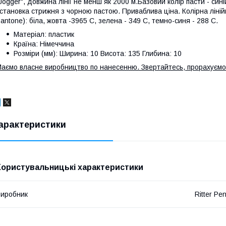
Jogger", довжина лінії не менш як 2000 м.Базовий колір пасти - си
становка стрижня з чорною пастою. Приваблива ціна. Колірна ліні
antone): біла, жовта -3965 С, зелена - 349 С, темно-синя - 288 С.
Матеріал: пластик
Країна: Німеччина
Розміри (мм): Ширина: 10 Висота: 135 Глибина: 10
аємо власне виробництво по нанесенню. Звертайтесь, прорахуємо
арактеристики
Користувальницькі характеристики
иробник
Ritter Pe