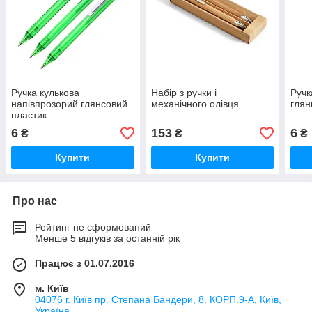
Ручка кулькова
Набір з ручки і
Ручк
напівпрозорий глянсовий
механічного олівця
глян
пластик
6
153
6
₴
₴
₴
Купити
Купити
Про нас
Рейтинг не сформований
Менше 5 відгуків за останній рік
Працює з 01.07.2016
м. Київ
04076 г. Київ пр. Степана Бандери, 8. КОРП.9-А, Київ,
Україна