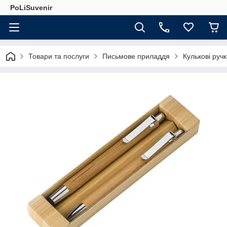
PoLiSuvenir
Товари та послуги
Письмове приладдя
Кулькові руч