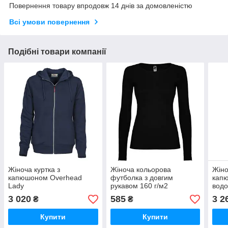
Повернення товару впродовж 14 днів за домовленістю
Всі умови повернення
Подібні товари компанії
Жіноча куртка з
Жіноча кольорова
Жіно
капюшоном Overhead
футболка з довгим
кап
Lady
рукавом 160 г/м2
водо
вітр
3 020
585
3 2
₴
₴
Купити
Купити