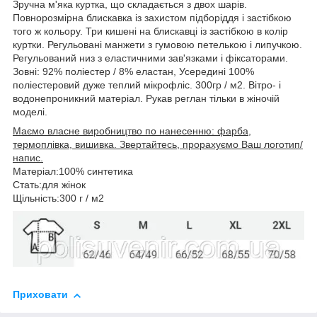
Зручна м'яка куртка, що складається з двох шарів.
Повнорозмірна блискавка із захистом підборіддя і застібкою
того ж кольору. Три кишені на блискавці із застібкою в колір
куртки. Регульовані манжети з гумовою петелькою і липучкою.
Регульований низ з еластичними зав'язками і фіксаторами.
Зовні: 92% поліестер / 8% еластан, Усередині 100%
поліестеровий дуже теплий мікрофліс. 300гр / м2. Вітро- і
водонепроникний матеріал. Рукав реглан тільки в жіночій
моделі.
Маємо власне виробництво по нанесенню: фарба,
термоплівка, вишивка. Звертайтесь, прорахуємо Ваш логотип/
напис.
Матеріал:100% синтетика
Стать:для жінок
Щільність:300 г / м2
Приховати