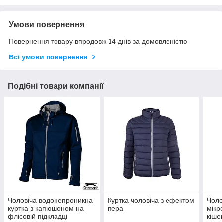
Умови повернення
Повернення товару впродовж 14 днів за домовленістю
Всі умови повернення
Подібні товари компанії
Чоловіча водонепроникна
Куртка чоловіча з ефектом
Чоло
куртка з капюшоном на
пера
мікр
флісовій підкладці
кіш