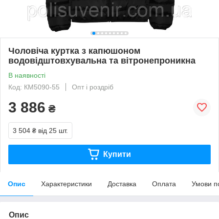
Чоловіча куртка з капюшоном
водовідштовхувальна та вітронепроникна
В наявності
Код: КМ5090-55
Опт і роздріб
3 886
₴
3 504 ₴
від 25 шт.
Купити
Опис
Характеристики
Доставка
Оплата
Умови п
Опис