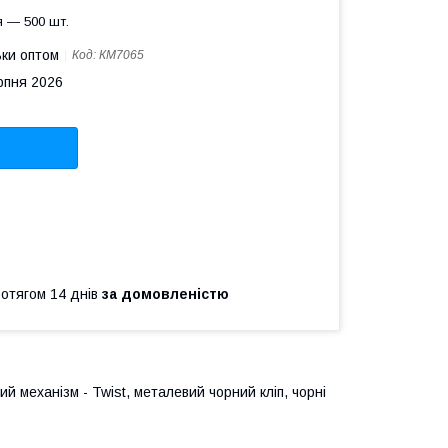
 — 500 шт.
ьки оптом
Код:
КМ7065
рпня 2026
ротягом 14 днів
за домовленістю
й механізм - Twist, металевий чорний кліп, чорні