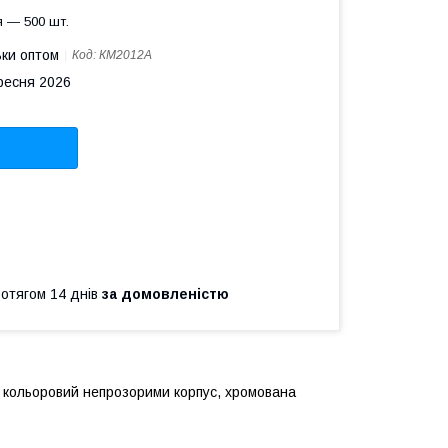
 — 500 шт.
ьки оптом
Код:
КМ2012A
ересня 2026
ротягом 14 днів
за домовленістю
, кольоровий непрозорими корпус, хромована