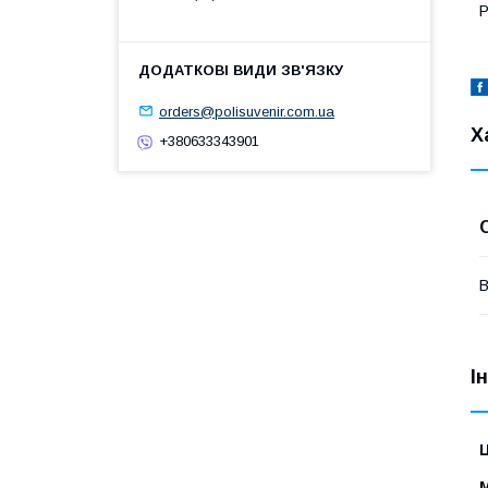
Р
orders@polisuvenir.com.ua
Х
+380633343901
В
І
Ц