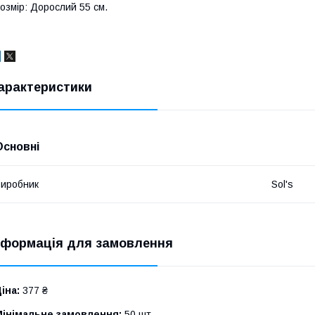
озмір: Дорослий 55 см.
арактеристики
Основні
иробник
Sol's
нформація для замовлення
іна:
377 ₴
Мінімальне замовлення:
50 шт.