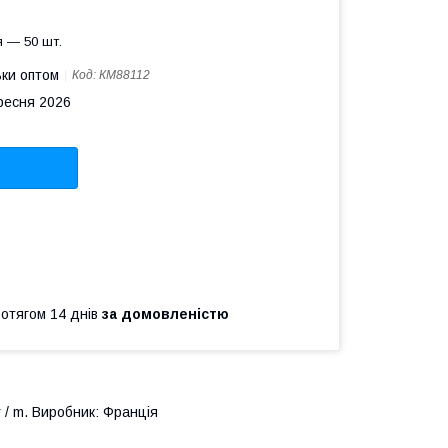
 — 50 шт.
ьки оптом
Код:
КМ88112
ересня 2026
ротягом 14 днів
за домовленістю
 / m. Виробник: Франція