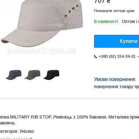
707 ₴
Показати оптові ціни
В наявності
Оптом і 
Купити
+380 (63) 334-39-01
повернення товару п
епка MILITARY RIB STOP. Ремінець з 100% бавовни. Металева пряж
авовна.
атегорія: Унісекс