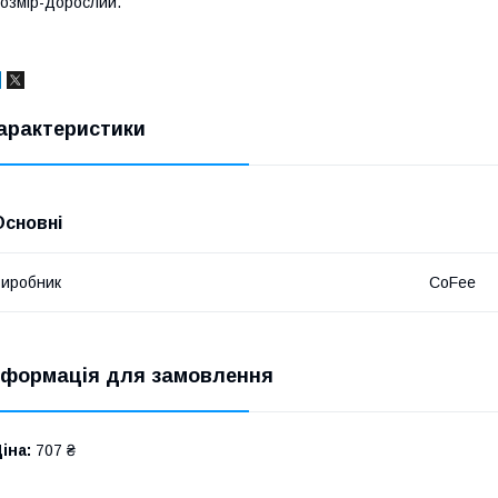
озмір-дорослий.
арактеристики
Основні
иробник
CoFee
нформація для замовлення
іна:
707 ₴