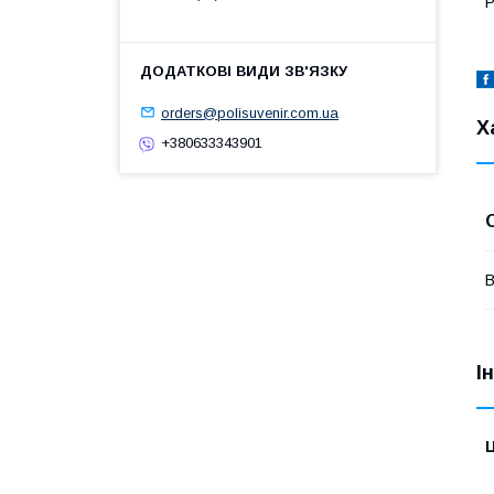
Р
orders@polisuvenir.com.ua
Х
+380633343901
В
І
Ц