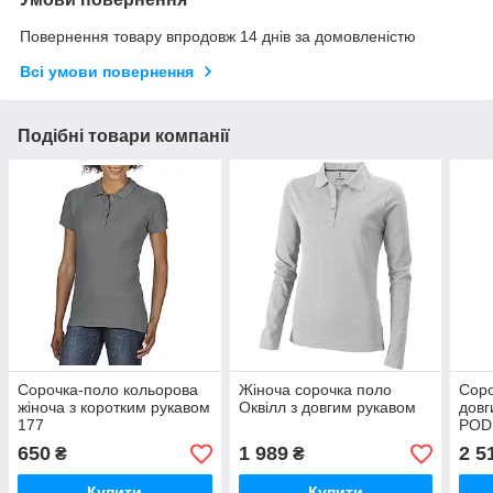
Повернення товару впродовж 14 днів за домовленістю
Всі умови повернення
Подібні товари компанії
Сорочка-поло кольорова
Жіноча сорочка поло
Соро
жіноча з коротким рукавом
Оквілл з довгим рукавом
довг
177
POD
650
1 989
2 5
₴
₴
Купити
Купити