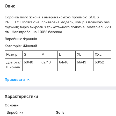
Опис
Сорочка поло жіноча з американською проймою SOL'S
PRETTY. Облягаюча, приталена модель, комір з планкою без
ґудзиків; виріб викроєн з трикотажного полотна. Матеріал: 220
г/м. Напівгребенна 100% бавовна.
Виробник: Франція
Категорія: Жіночий
Розмір
S
M
L
XL
XXL
Довгота/
60/40
62/43
64/46
66/49
68/52
Ширина
Приховати
Характеристики
Основні
Виробник
Sol's