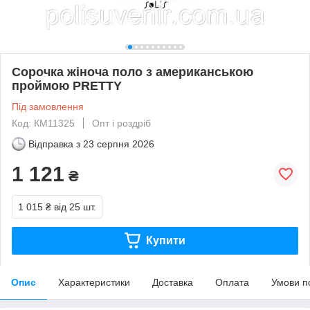
Сорочка жіноча поло з американською
проймою PRETTY
Під замовлення
Код: КМ11325
Опт і роздріб
Відправка з
23 серпня 2026
1 121
₴
1 015 ₴
від 25 шт.
Купити
Опис
Характеристики
Доставка
Оплата
Умови п