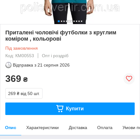
Приталені чоловічі футболки з круглим
коміром , кольорові
Під замовлення
Код: КМ00553
Опт і роздріб
Відправка з
21 серпня 2026
369
₴
269 ₴
від 50 шт.
Купити
Опис
Характеристики
Доставка
Оплата
Умови п