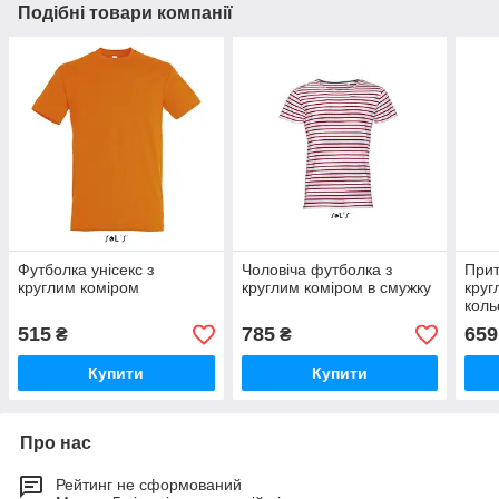
Подібні товари компанії
Футболка унісекс з
Чоловіча футболка з
Прит
круглим коміром
круглим коміром в смужку
круг
коль
515
785
659
₴
₴
Купити
Купити
Про нас
Рейтинг не сформований