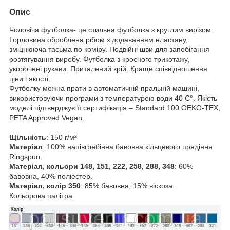
Опис
Чоловіча футболка- це стильна футболка з круглим вирізом.
Горловина оброблена рібом з додаванням еластану,
зміцнююча тасьма по коміру. Подвійні шви для запобігання
розтягування виробу. Футболка з кроєного трикотажу,
укорочені рукави. Приталений крій. Краще співвідношення
ціни і якості.
Футболку можна прати в автоматичній пральній машині,
використовуючи програми з температурою води 40 С°. Якість
моделі підтверджує її сертифікація – Standard 100 ОEKO-TEX,
PETA Approved Vegan.
Щільність
: 150 г/м²
Матеріал
: 100% напівгребінна бавовна кільцевого прядіння
Ringspun.
Матеріал, кольори 148, 151, 222, 258, 288, 348
: 60%
бавовна, 40% поліестер.
Матеріал, колір 350
: 85% бавовна, 15% віскоза.
Кольорова палітра: