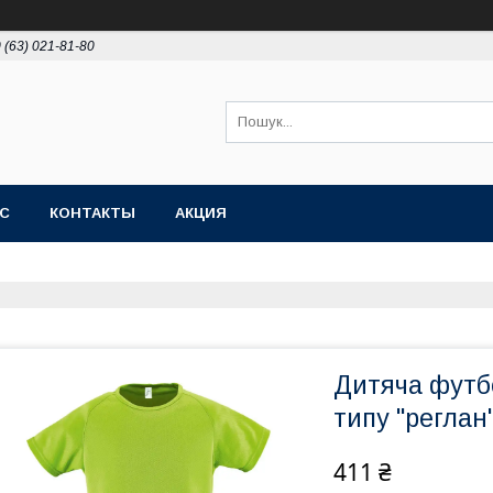
 (63) 021-81-80
АС
КОНТАКТЫ
АКЦИЯ
Дитяча футб
типу "реглан
411 ₴