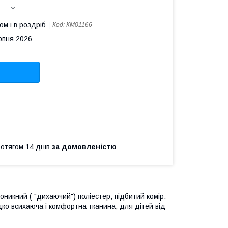
ом і в роздріб
Код:
КМ01166
рпня 2026
ротягом 14 днів
за домовленістю
оникний ( "дихаючий") поліестер, підбитий комір.
дко всихаюча і комфортна тканина; для дітей від