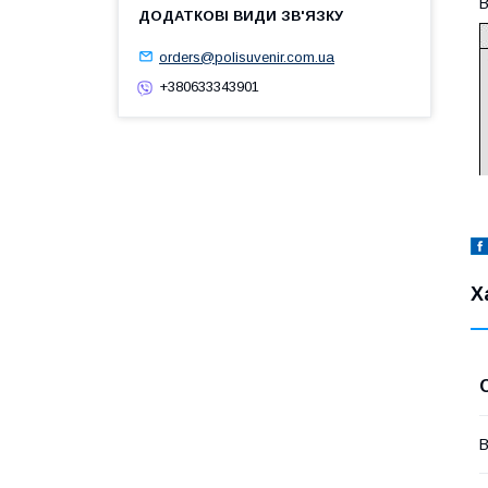
В
orders@polisuvenir.com.ua
+380633343901
Х
В