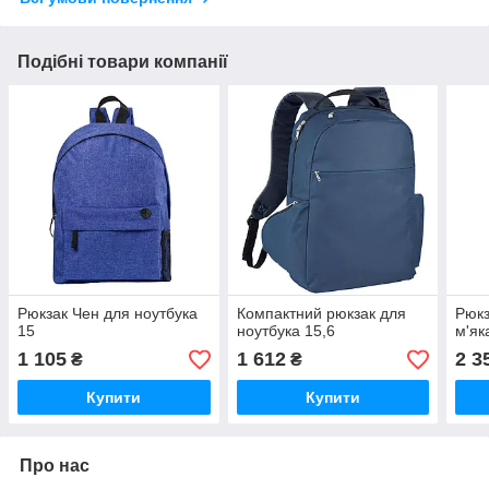
Подібні товари компанії
Рюкзак Чен для ноутбука
Компактний рюкзак для
Рюкз
15
ноутбука 15,6
м'як
1 105
1 612
2 3
₴
₴
Купити
Купити
Про нас