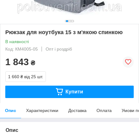
Рюкзак для ноутбука 15 з м'якою спинкою
В наявності
Код: КМ4005-05
Опт і роздріб
1 843
₴
1 660 ₴
від 25 шт.
Купити
Опис
Характеристики
Доставка
Оплата
Умови п
Опис