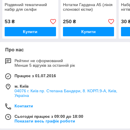
Різдвяний тематичний
Нотатки Гардена А5 (лінія
Набі
набір для селфи
слонової кістки)
нігті
53
250
30
₴
₴
Купити
Купити
Про нас
Рейтинг не сформований
Менше 5 відгуків за останній рік
Працює з 01.07.2016
м. Київ
04076 г. Київ пр. Степана Бандери, 8. КОРП.9-А, Київ,
Україна
Контакти
Сьогодні працює з 09:00 до 18:00
Показати весь графік роботи