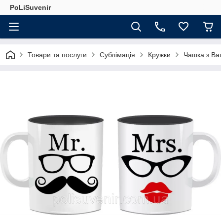
PoLiSuvenir
Товари та послуги
Сублімація
Кружки
Чашка з Ва