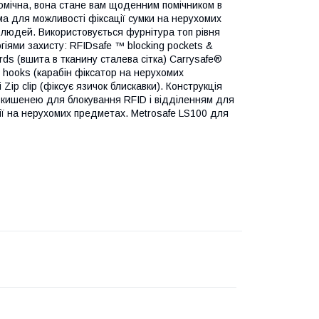
номічна, вона стане вам щоденним помічником в
ма для можливості фіксації сумки на нерухомих
о людей. Використовується фурнітура топ рівня
іями захисту: RFIDsafe ™ blocking pockets &
rds (вшита в тканину сталева сітка) Carrysafe®
ty hooks (карабін фіксатор на нерухомих
і Zip clip (фіксує язичок блискавки). Конструкція
з кишенею для блокування RFID і відділенням для
ії на нерухомих предметах. Metrosafe LS100 для