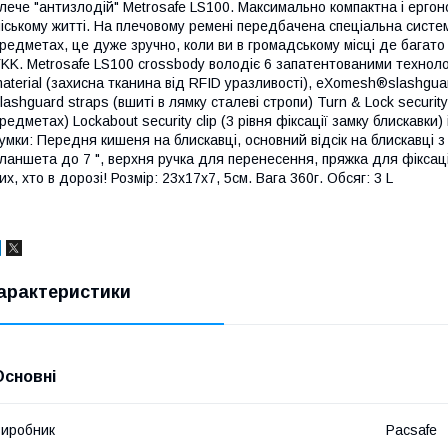
лече "антизлодій" Metrosafe LS100. Максимально компактна і ерго
іському житті. На плечовому ремені передбачена спеціальна систе
редметах, це дуже зручно, коли ви в громадському місці де багат
KK. Metrosafe LS100 crossbody володіє 6 запатентованими технолог
aterial (захисна тканина від RFID уразливості), eXomesh®slashgua
lashguard straps (вшиті в лямку сталеві стропи) Turn & Lock securi
редметах) Lockabout security clip (3 рівня фіксації замку блискавки) 
умки: Передня кишеня на блискавці, основний відсік на блискавці 
ланшета до 7 ", верхня ручка для перенесення, пряжка для фіксац
их, хто в дорозі! Розмір: 23х17х7, 5см. Вага 360г. Обсяг: 3 L
арактеристики
Основні
иробник
Pacsafe