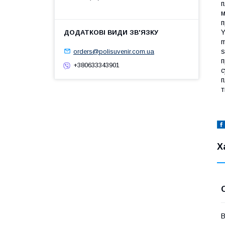
п
м
п
Y
m
s
orders@polisuvenir.com.ua
п
+380633343901
с
п
т
Х
В